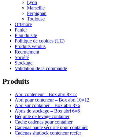
Lyon
Marseille
Perpignan
Toulouse
Offshore
Panier
Plan du site
Politique de cookies (UE)
Produits vendus
Recrutement
Société
Stockage
Validation de la commande
Produits
Abri conteneur – Box abri 8×12
Abri pour conteneur – Box abri 10×12
Abri sur container – Box abri 8×6
Abris de stockage – Box abri 6×6
Béquille de levage container
Cache cadenas pour container
Cadenas haute sécurité pour container
Cadenas shutlock conteneur reefer