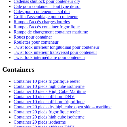
Cadenas shutlock pour conteneur dry
Cale pour container – tout type de sol
Cales pour conteneurs – sol dur
Griffe d’assemblage pour conteneur
Rampe d’accès charges lourdes
Rampe d’accès container frigorifique
Rampe de chargement container maritime
Roues pour container
Roulettes pour conteneur
Twist-lock inférieur longitudinal pour conteneur
Twist-lock inférieur transversal pour conteneur
Twist-lock intermédiaire pour conteneur
Containers
Container 10 pieds frigorifique reefer
Container 10 pieds high cube isotherme
Container 10 pieds High Cube Maritime
Container 10 pieds offshore DNV
Container 10 pieds offshore frigorifique
Container 20 pieds dry high cube open side – maritime
Container 20 pieds frigorifique reefer
Container 20 pieds high cube isotherme
Container 20 pieds isotherme