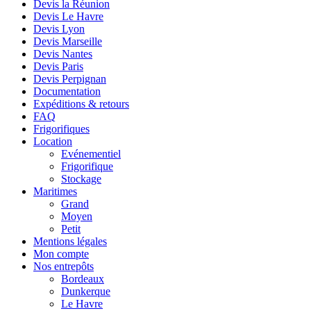
Devis la Réunion
Devis Le Havre
Devis Lyon
Devis Marseille
Devis Nantes
Devis Paris
Devis Perpignan
Documentation
Expéditions & retours
FAQ
Frigorifiques
Location
Evénementiel
Frigorifique
Stockage
Maritimes
Grand
Moyen
Petit
Mentions légales
Mon compte
Nos entrepôts
Bordeaux
Dunkerque
Le Havre