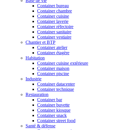
Base de vie
Container bureau
Container chambre
Container cuisine
Container laverie
Container réfectoire
Container sanitaire
Container vestiaire
Chantier et BTP
Container atelier
Container étagère
Habitation
Container cuisine extérieure
Container maison
Container piscine
Industrie
Container datacenter
Container technique
Restauration
Container bar
Container buvette
Container kiosque
Container snack
Container street food
Santé & défense