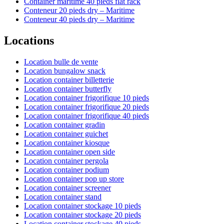
Container maritime 40 pieds flat rack
Conteneur 20 pieds dry – Maritime
Conteneur 40 pieds dry – Maritime
Locations
Location bulle de vente
Location bungalow snack
Location container billetterie
Location container butterfly
Location container frigorifique 10 pieds
Location container frigorifique 20 pieds
Location container frigorifique 40 pieds
Location container gradin
Location container guichet
Location container kiosque
Location container open side
Location container pergola
Location container podium
Location container pop up store
Location container screener
Location container stand
Location container stockage 10 pieds
Location container stockage 20 pieds
Location container stockage 40 pieds