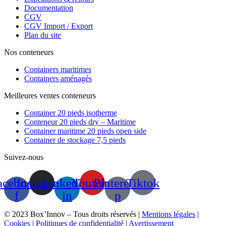
Documentation
CGV
CGV Import / Export
Plan du site
Nos conteneurs
Containers maritimes
Containers aménagés
Meilleures ventes conteneurs
Container 20 pieds isotherme
Conteneur 20 pieds dry – Maritime
Container maritime 20 pieds open side
Container de stockage 7,5 pieds
Suivez-nous
acebook-
Instagram
Linkedin-
Youtube
Pinterest-
Tiktok
f
in
p
© 2023 Box’Innov – Tous droits réservés |
Mentions légales
|
Cookies
|
Politiques de confidentialité
|
Avertissement