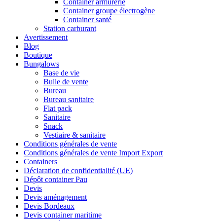
Container armurerie
Container groupe électrogène
Container santé
Station carburant
Avertissement
Blog
Boutique
Bungalows
Base de vie
Bulle de vente
Bureau
Bureau sanitaire
Flat pack
Sanitaire
Snack
Vestiaire & sanitaire
Conditions générales de vente
Conditions générales de vente Import Export
Containers
Déclaration de confidentialité (UE)
Dépôt container Pau
Devis
Devis aménagement
Devis Bordeaux
Devis container maritime